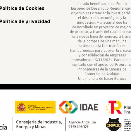
ha sido beneficiaria del Fondo
Política de Cookies
Europeo de Desarrollo Regional cu
objetivo es Potenciar la investigació
el desarrollo tecnológico y la
Política de privacidad
innovación, y gracias al que ha
desarrollado un proyecto de mejor
de proceso, a través del cual ha cre
una nueva línea de negocio, a travé
de la compra de una máquina
destinada a la fabricación de
hamburguesas para apoyar la creaci
y consolidación de empresas
innovadoras. 15/11/2021. Para ello 
contado con el apoyo del Program
InnoCámaras de la Cámara de
Comercio de Andújar.
Una manera de hacer Europa