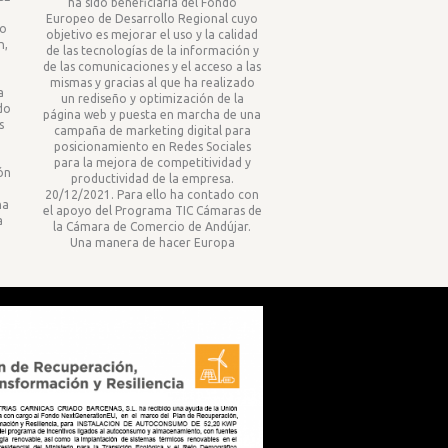
ha sido beneficiaria del Fondo
Europeo de Desarrollo Regional cuyo
yo
objetivo es mejorar el uso y la calidad
n,
de las tecnologías de la información y
de las comunicaciones y el acceso a las
mismas y gracias al que ha realizado
a
un rediseño y optimización de la
ado
página web y puesta en marcha de una
s
campaña de marketing digital para
posicionamiento en Redes Sociales
para la mejora de competitividad y
ón
productividad de la empresa.
20/12/2021. Para ello ha contado con
ha
el apoyo del Programa TIC Cámaras de
a
la Cámara de Comercio de Andújar.
Una manera de hacer Europa